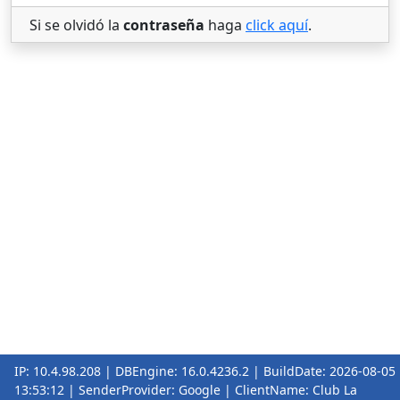
Si se olvidó la
contraseña
haga
click aquí
.
IP: 10.4.98.208 | DBEngine: 16.0.4236.2 | BuildDate: 2026-08-05
13:53:12 | SenderProvider: Google | ClientName: Club La